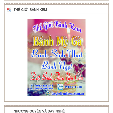
THẾ GIỚI BÁNH KEM
NHƯỢNG QUYỀN VÀ DẠY NGHỀ