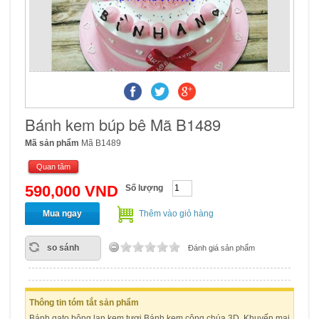
Bánh kem búp bê Mã B1489
Mã sản phẩm
Mã B1489
Quan tâm
590,000 VND
Số lượng
Mua ngay
Thêm vào giỏ hàng
so sánh
Đánh giá sản phẩm
Thông tin tóm tắt sản phẩm
Bánh gato bông lan kem tươi.Bánh kem công chúa 3D. Khuyến mại