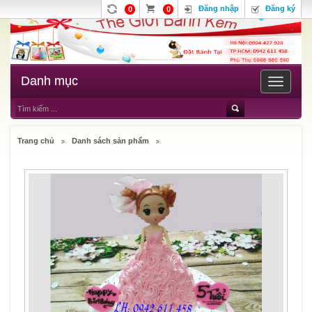
Đăng nhập
Đăng ký
0
0
Danh mục
Toggle
navigatio
Trang chủ
Danh sách sản phẩm