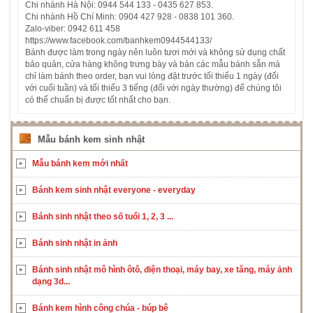
Chi nhánh Hà Nội: 0944 544 133 - 0435 627 853.
Chi nhánh Hồ Chí Minh: 0904 427 928 - 0838 101 360.
Zalo-viber: 0942 611 458
https://www.facebook.com/banhkem0944544133/
Bánh được làm trong ngày nên luôn tươi mới và không sử dụng chất
bảo quản, cửa hàng không trưng bày và bán các mẫu bánh sẵn mà
chỉ làm bánh theo order, bạn vui lòng đặt trước tối thiểu 1 ngày (đối
với cuối tuần) và tối thiểu 3 tiếng (đối với ngày thường) để chúng tôi
có thể chuẩn bị được tốt nhất cho bạn.
Mẫu bánh kem sinh nhật
Mẫu bánh kem mới nhất
Bánh kem sinh nhật everyone - everyday
Bánh sinh nhật theo số tuổi 1, 2, 3 ...
Bánh sinh nhật in ảnh
Bánh sinh nhật mô hình ôtô, điện thoại, máy bay, xe tăng, máy ảnh
dạng 3d...
Bánh kem hình công chúa - búp bê