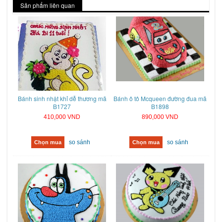
Sản phẩm liên quan
Bánh sinh nhật khỉ dễ thương mã
Bánh ô tô Mcqueen đường đua mã
B1727
B1898
410,000 VND
890,000 VND
so sánh
so sánh
Chọn mua
Chọn mua