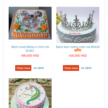
Bánh chuột Micky in hình mã
Bánh kem vương miện mã B5430
B1851
490,000 VND
430,000 VND
so sánh
so sánh
Chọn mua
Chọn mua