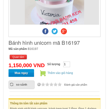
Bánh hình unicorn mã B16197
Mã sản phẩm
B16197
Quan tâm
1,150,000 VND
Số lượng
Mua ngay
Thêm vào giỏ hàng
so sánh
Đánh giá sản phẩm
Thông tin tóm tắt sản phẩm
Bánh sinh nhật hình unicorn, bánh kem tươi 2 tầng, tầng 1 đường