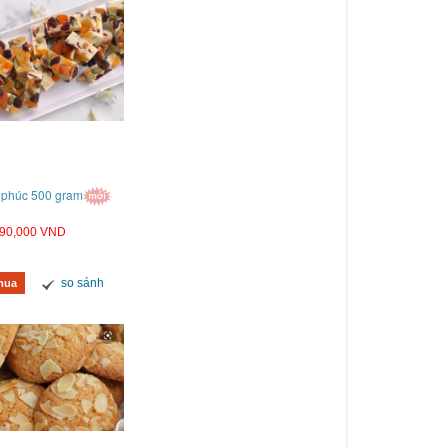
 phúc 500 gram
90,000 VND
so sánh
mua