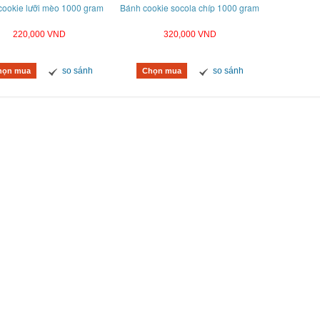
cookie lưỡi mèo 1000 gram
Bánh cookie socola chíp 1000 gram
220,000 VND
320,000 VND
so sánh
so sánh
họn mua
Chọn mua