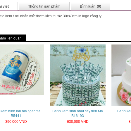
i viết
Thông tin sản phẩm
Bình luận
(0)
to kem tươi nhân mứt thơm kích thước 30x40cm in logo công ty.
hẩm liên quan
kem hình lon bia tiger mã
Bánh kem sinh nhật cây tiền Mã
Bánh ke
B5441
B16193
390,000 VND
630,000 VND
8