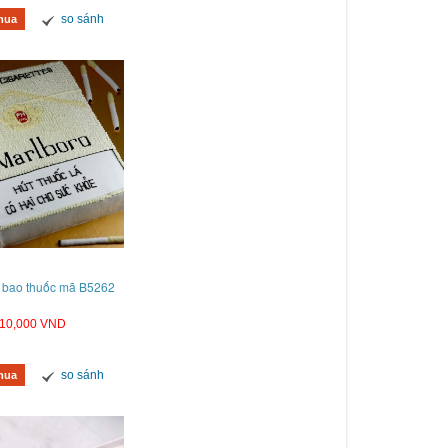
so sánh
mua
 bao thuốc mã B5262
10,000 VND
so sánh
mua