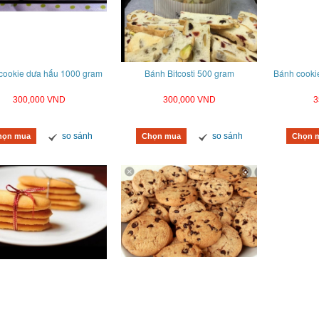
cookie dưa hấu 1000 gram
Bánh Bitcosti 500 gram
Bánh cooki
300,000 VND
300,000 VND
3
so sánh
so sánh
họn mua
Chọn mua
Chọn 
inh nhật gấu trúc mã B0604
Bánh kem hình cuốn sách in hình mã B0603
Bá
690,000 VND
680,000 VND
so sánh
so sánh
hàng
Mua hàng