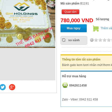
Mã sản phẩm
B1191
Quan tâm
780,000 VND
Số lượng
Mua ngay
Thêm và
so sánh
Thông tin tóm tắt sản phẩm
Bánh gato kem tươi nhân mứt thơm k
Hỗ trợ mua hàng
0942611458
Zalo - Viber: 0942 611 458