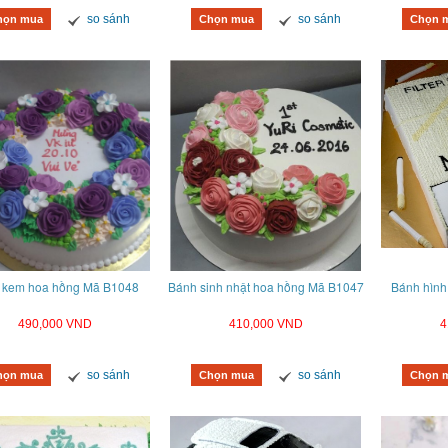
so sánh
so sánh
họn mua
Chọn mua
Chọn 
 kem hoa hồng Mã B1048
Bánh sinh nhật hoa hồng Mã B1047
Bánh hình
490,000 VND
410,000 VND
4
so sánh
so sánh
họn mua
Chọn mua
Chọn 