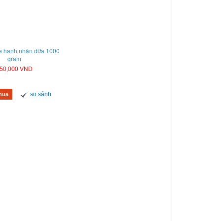
e hạnh nhân dừa 1000
gram
50,000 VND
so sánh
mua
nh kem sinh nhật hình xe hơi mã B0602
Bánh kem sinh nhật hình bikini mã B
980,000 VND
550,000 VND
so sánh
so sánh
Mua hàng
Mua hàng