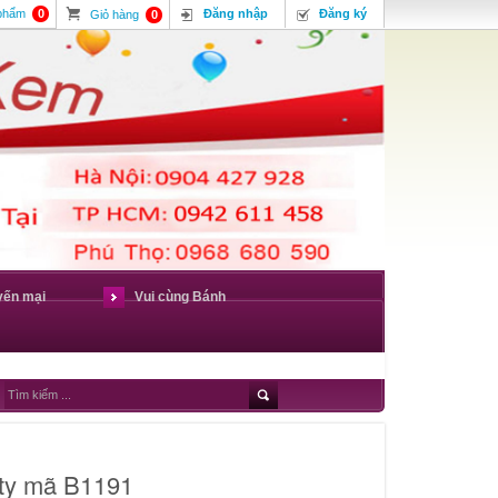
 phẩm
0
Đăng nhập
Đăng ký
Giỏ hàng
0
yến mại
Vui cùng Bánh
 ty mã B1191