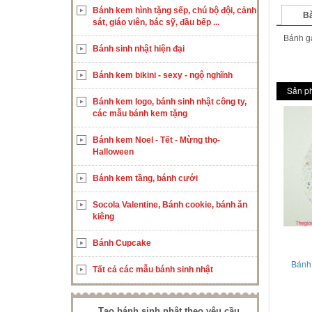
Bánh kem hình tặng sếp, chú bộ đội, cảnh
Bà
sát, giáo viên, bác sỹ, đầu bếp ...
Bánh ga
Bánh sinh nhật hiện đại
Bánh kem bikini - sexy - ngộ nghĩnh
Sản p
Bánh kem logo, bánh sinh nhật công ty,
các mẫu bánh kem tặng
Bánh kem Noel - Tết - Mừng thọ-
Halloween
Bánh kem tầng, bánh cưới
Socola Valentine, Bánh cookie, bánh ăn
kiêng
Bánh Cupcake
Bánh 
Tất cả các mẫu bánh sinh nhật
Tạo bánh sinh nhật theo yêu cầu