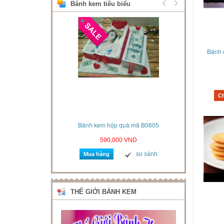
Bánh kem tiêu biểu
Bánh 
C
xe hơi mã B06061
Bánh kem hộp quà mã B0605
Bánh kem s
VND
590,000 VND
so sánh
so sánh
Mua hàng
Mua 
THẾ GIỚI BÁNH KEM