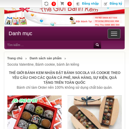
Đăng nhập
Đăng ký
0
0
Danh mục
Toggle
navigatio
Trang chủ
Danh sách sản phẩm
Socola Valentine, Bánh cookie, bánh ăn kiêng
THẾ GIỚI BÁNH KEM NHẬN ĐẶT BÁNH SOCOLA VÀ COOKIE THEO
YÊU CẦU CHO CÁC QUÁN CÀ PHÊ, NHÀ HÀNG, SỰ KIỆN, QUÀ
TẶNG TRÊN TOÀN QUỐC
Bánh chỉ làm Order nên 100% không sử dụng chất bảo quản.