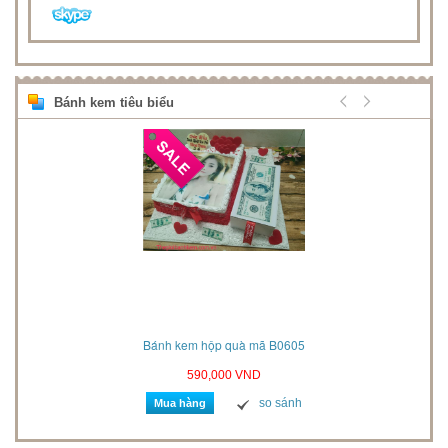
Bánh kem tiêu biểu
06061
Bánh kem hộp quà mã B0605
Bán
590,000 VND
so sánh
Mua hàng