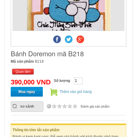
Bánh Doremon mã B218
Mã sản phẩm
B218
Quan tâm
390,000 VND
Số lượng
Mua ngay
Thêm vào giỏ hàng
so sánh
Đánh giá sản phẩm
Thông tin tóm tắt sản phẩm
Bánh vị kem tươi vani. Để xem giá bánh với kích thước nhỏ hơn