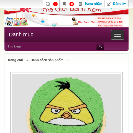
Đăng nhập
Đăng ký
0
0
Danh mục
Toggle
navigatio
Trang chủ
Danh sách sản phẩm