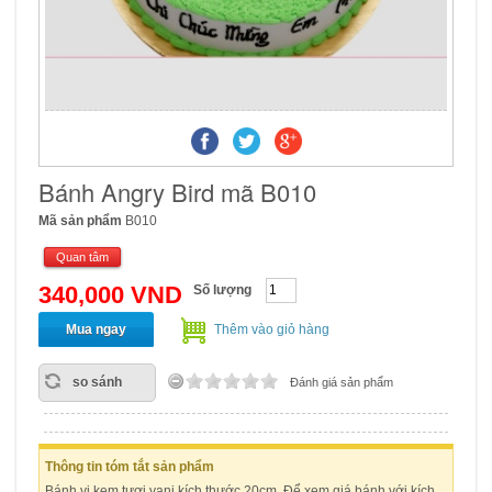
Bánh Angry Bird mã B010
Mã sản phẩm
B010
Quan tâm
340,000 VND
Số lượng
Mua ngay
Thêm vào giỏ hàng
so sánh
Đánh giá sản phẩm
Thông tin tóm tắt sản phẩm
Bánh vị kem tươi vani kích thước 20cm. Để xem giá bánh với kích