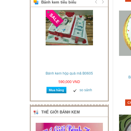
Bánh kem tiêu biểu
xe hơi mã B06061
Bánh kem hộp quà mã B0605
Bánh kem s
B
VND
590,000 VND
so sánh
so sánh
Mua hàng
Mua 
C
THẾ GIỚI BÁNH KEM