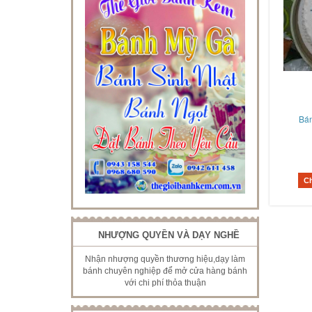
Bá
C
NHƯỢNG QUYỀN VÀ DẠY NGHỀ
Nhận nhượng quyền thương hiệu,dạy làm
bánh chuyên nghiệp để mở cửa hàng bánh
với chi phí thỏa thuận