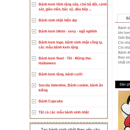
Bánh kem hình tặng sếp, chú bộ đội, cảnh
sát, giáo viên, bác sỹ, đầu bếp ...
Bà
Bánh sinh nhật hiện đại
Bánh si
Bánh kem bikini - sexy - ngộ nghĩnh
lớn hơn
Giới B
Bánh kem logo, bánh sinh nhật công ty,
Chi nhá
các mẫu bánh kem tặng
Chi nh
Bánh đư
theo or
Bánh kem Noel - Tết - Mừng thọ-
nhất ch
Halloween
Bánh kem tầng, bánh cưới
Sản p
Socola Valentine, Bánh cookie, bánh ăn
kiêng
Bánh Cupcake
Tất cả các mẫu bánh sinh nhật
Tạo bánh sinh nhật theo yêu cầu