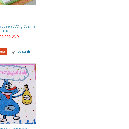
Mcqueen đường đua mã
B1898
90,000 VND
so sánh
mua
nh Oggy mã B2053