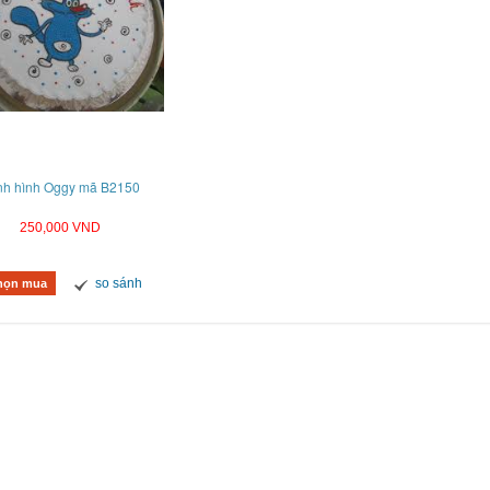
nh hình Oggy mã B2150
250,000 VND
so sánh
họn mua