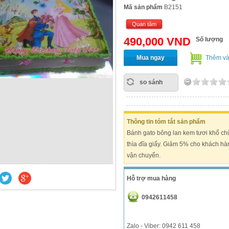
Mã sản phẩm
B2151
Quan tâm
490,000 VND
Số lượng
Mua ngay
Thêm và
so sánh
Thông tin tóm tắt sản phẩm
Bánh gato bông lan kem tươi khổ ch
thìa đĩa giấy. Giảm 5% cho khách hà
vận chuyển.
Hỗ trợ mua hàng
0942611458
Zalo - Viber: 0942 611 458