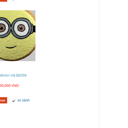
nh kem sinh nhật hình xe hơi mã B0602
Bánh kem sinh nhật hình bikini mã B
Minion mã B2059
980,000 VND
550,000 VND
50,000 VND
so sánh
so sánh
Mua hàng
Mua hàng
so sánh
mua