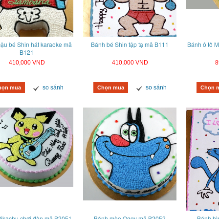
ậu bé Shin hát karaoke mã
Bánh bé Shin tập tạ mã B111
Bánh ô tô 
B121
410,000 VND
410,000 VND
8
so sánh
so sánh
họn mua
Chọn mua
Chọn 
ikachu chơi đàn mã B2051
Bánh mèo Oggy mã B2052
Bánh hì