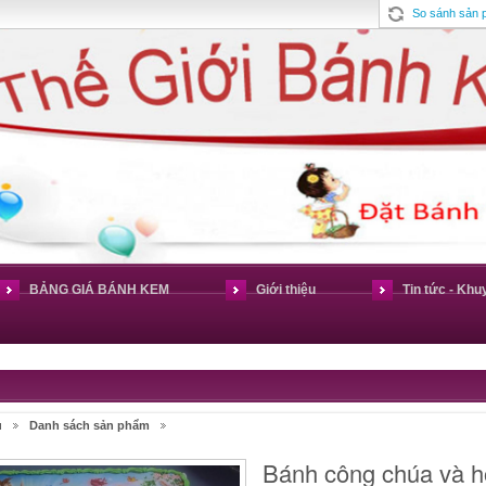
So sánh sản
BẢNG GIÁ BÁNH KEM
Giới thiệu
Tin tức - Khu
ủ
Danh sách sản phẩm
Bánh công chúa và 