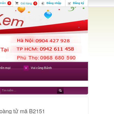
 phẩm
0
Đăng nhập
Đăng ký
Giỏ hàng
0
yến mại
Vui cùng Bánh
hoàng tử mã B2151