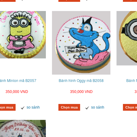
inh nhật gấu trúc mã B0604
Bánh kem hình cuốn sách in hình mã B0603
Bá
ánh Minion mã B2057
Bánh hình Oggy mã B2058
Bánh 
690,000 VND
680,000 VND
350,000 VND
350,000 VND
3
so sánh
so sánh
hàng
Mua hàng
so sánh
so sánh
họn mua
Chọn mua
Chọn 