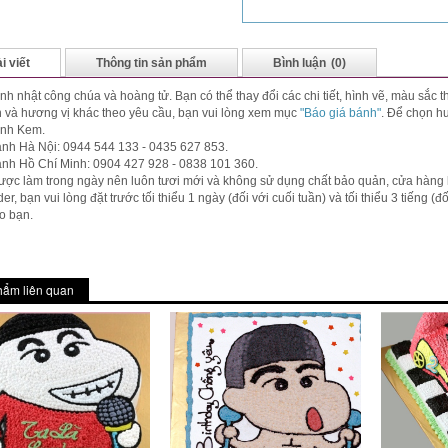
i viết
Thông tin sản phẩm
Bình luận
(0)
nh nhật công chúa và hoàng tử. Bạn có thể thay đổi các chi tiết, hình vẽ, màu sắc
 và hương vị khác theo yêu cầu, bạn vui lòng xem mục
"Báo giá bánh"
. Để chọn h
ánh Kem.
nh Hà Nội: 0944 544 133 - 0435 627 853.
ánh Hồ Chí Minh: 0904 427 928 - 0838 101 360.
ợc làm trong ngày nên luôn tươi mới và không sử dụng chất bảo quản, cửa hàng
der, bạn vui lòng đặt trước tối thiểu 1 ngày (đối với cuối tuần) và tối thiểu 3 tiếng 
o bạn.
hẩm liên quan