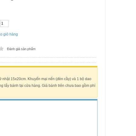
o giỏ hàng
Đánh giá sản phẩm
ữ nhật 15x20cm. Khuyến mại nến (đèn cầy) và 1 bộ dao
ng lấy bánh tại cửa hàng. Giá bánh trên chưa bao gồm phí