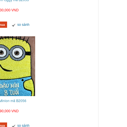
30,000 VND
so sánh
mua
Minion mã B2056
90,000 VND
so sánh
mua