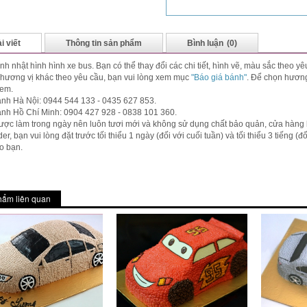
i viết
Thông tin sản phẩm
Bình luận
(0)
nh nhật hình hình xe bus. Bạn có thể thay đổi các chi tiết, hình vẽ, màu sắc theo 
hương vị khác theo yêu cầu, bạn vui lòng xem mục
"Báo giá bánh"
. Để chọn hương
em.
nh Hà Nội: 0944 544 133 - 0435 627 853.
ánh Hồ Chí Minh: 0904 427 928 - 0838 101 360.
ợc làm trong ngày nên luôn tươi mới và không sử dụng chất bảo quản, cửa hàng
der, bạn vui lòng đặt trước tối thiểu 1 ngày (đối với cuối tuần) và tối thiểu 3 tiếng 
o bạn.
hẩm liên quan