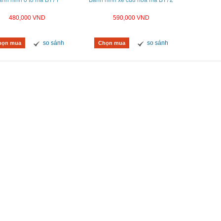
480,000 VND
590,000 VND
so sánh
so sánh
họn mua
Chọn mua