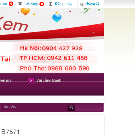
 phẩm
0
Đăng nhập
Đăng ký
Giỏ hàng
0
yến mại
Vui cùng Bánh
ã B7571