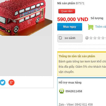
Mã sản phẩm
B7571
Quan tâm
590,000 VND
Số lượng
Mua ngay
Thêm và
so sánh
Thông tin tóm tắt sản phẩm
Bánh gato bông lan kem tươi khổ ch
thìa đĩa giấy. Giảm 5% cho khách hà
vận chuyển.
Hỗ trợ mua hàng
0942611458
Zalo - Viber: 0942 611 458