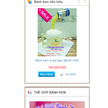
Bánh kem tiêu biểu
u 3d Mã B412021
Bánh kem ly bia tiger Mã B11342
Bánh k
VND
790,000 VND
so sánh
so sánh
Mua hàng
Mua 
THẾ GIỚI BÁNH KEM