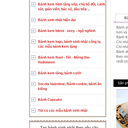
Bánh kem hình tặng sếp, chú bộ đội, cảnh
sát, giáo viên, bác sỹ, đầu bếp ...
Bà
Bánh sinh nhật hiện đại
Bánh si
Bánh kem bikini - sexy - ngộ nghĩnh
hơn và 
Bánh K
Bánh kem logo, bánh sinh nhật công ty,
Chi nhá
các mẫu bánh kem tặng
Chi nh
Bánh đư
theo or
Bánh kem Noel - Tết - Mừng thọ-
nhất ch
Halloween
Bánh kem tầng, bánh cưới
Sản p
Socola Valentine, Bánh cookie, bánh ăn
kiêng
Bánh Cupcake
Tất cả các mẫu bánh sinh nhật
Tạo bánh sinh nhật theo yêu cầu