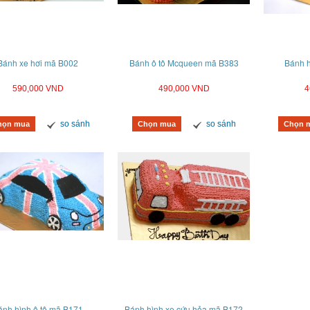
Bánh xe hơi mã B002
Bánh ô tô Mcqueen mã B383
Bánh h
590,000 VND
490,000 VND
4
so sánh
so sánh
họn mua
Chọn mua
Chọn 
ánh hình ô tô mã B171
Bánh hình xe cứu hỏa mã B172