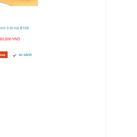
ình ô tô mã B169
60,000 VND
so sánh
mua