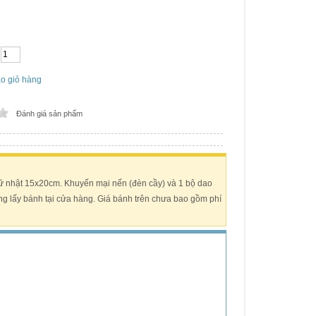
o giỏ hàng
Đánh giá sản phẩm
ữ nhật 15x20cm. Khuyến mại nến (đèn cầy) và 1 bộ dao
ng lấy bánh tại cửa hàng. Giá bánh trên chưa bao gồm phí