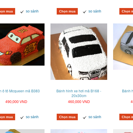
so sánh
so sánh
họn mua
Chọn mua
Chọn 
h ô tô Mcqueen mã B383
Bánh hình xe hơi mã B168 -
Bánh h
20x30cm
490,000 VND
460,000 VND
4
so sánh
so sánh
họn mua
Chọn mua
Chọn 