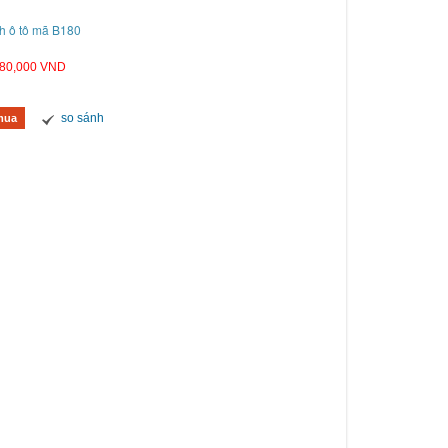
h ô tô mã B180
80,000 VND
so sánh
mua