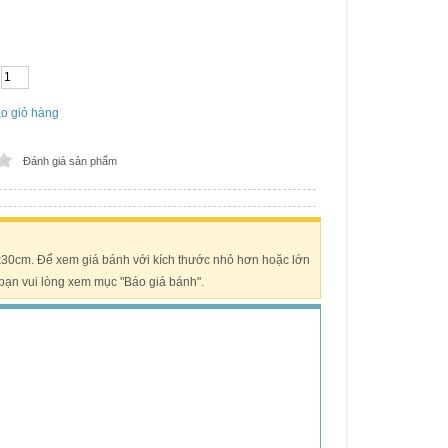
o giỏ hàng
Đánh giá sản phẩm
0x30cm. Để xem giá bánh với kích thước nhỏ hơn hoặc lớn
bạn vui lòng xem mục "Báo giá bánh".