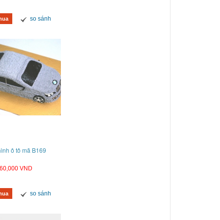
so sánh
mua
ình ô tô mã B169
60,000 VND
so sánh
mua