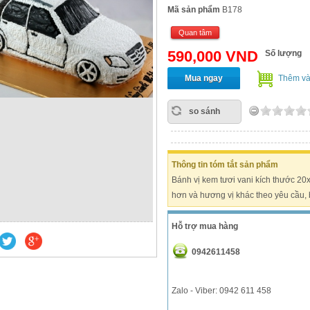
Mã sản phẩm
B178
Quan tâm
590,000 VND
Số lượng
Mua ngay
Thêm và
so sánh
Thông tin tóm tắt sản phẩm
Bánh vị kem tươi vani kích thước 2
hơn và hương vị khác theo yêu cầu, 
Hỗ trợ mua hàng
0942611458
Zalo - Viber: 0942 611 458