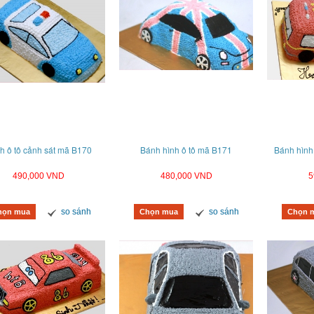
h ô tô cảnh sát mã B170
Bánh hình ô tô mã B171
Bánh hình
490,000 VND
480,000 VND
5
so sánh
so sánh
họn mua
Chọn mua
Chọn 