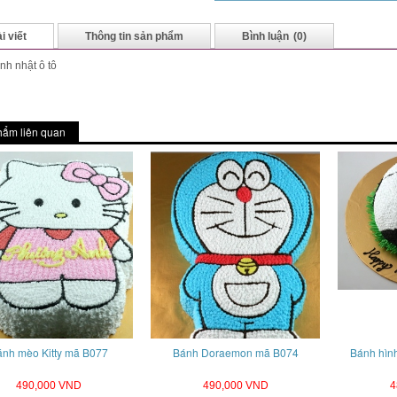
i viết
Thông tin sản phẩm
Bình luận
(0)
nh nhật ô tô
hẩm liên quan
nh mèo Kitty mã B077
Bánh Doraemon mã B074
Bánh hìn
490,000 VND
490,000 VND
4