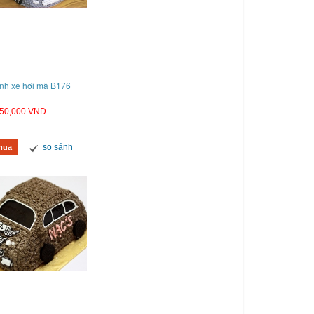
nh xe hơi mã B176
50,000 VND
so sánh
mua
ánh kem 2 tầng hình xe hơi mã B06061
Bánh kem hộp quà mã B0605
890,000 VND
590,000 VND
so sánh
so sánh
Mua hàng
Mua hàng