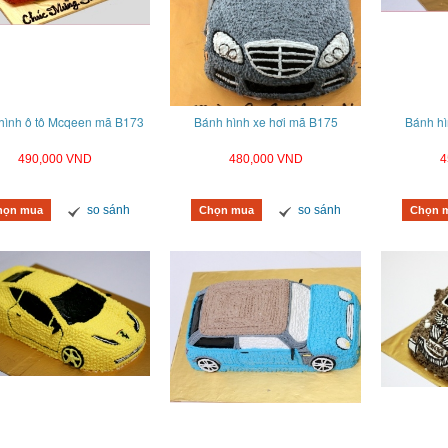
hình ô tô Mcqeen mã B173
Bánh hình xe hơi mã B175
Bánh hì
490,000 VND
480,000 VND
4
so sánh
so sánh
họn mua
Chọn mua
Chọn 
em rút tiền Mã B11341
Bánh kem ô tô Mã B06062
B
590,000 VND
890,000 VND
so sánh
so sánh
hàng
Mua hàng