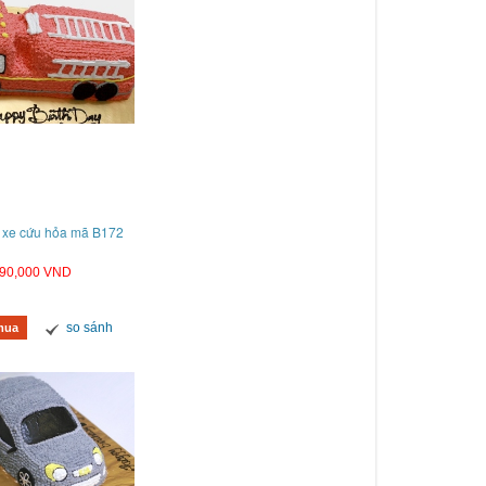
 xe cứu hỏa mã B172
90,000 VND
so sánh
mua