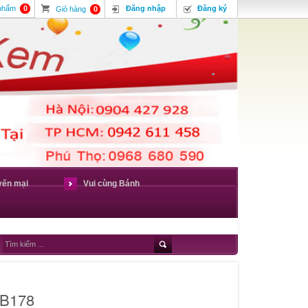
 phẩm
0
Đăng nhập
Đăng ký
Giỏ hàng
0
yến mại
Vui cùng Bánh
 B178