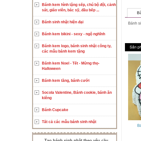
Bánh kem hình tặng sếp, chú bộ đội, cảnh
sát, giáo viên, bác sỹ, đầu bếp ...
Bà
Bánh sinh nhật hiện đại
Bánh si
Bánh kem bikini - sexy - ngộ nghĩnh
Bánh kem logo, bánh sinh nhật công ty,
Sản p
các mẫu bánh kem tặng
Bánh kem Noel - Tết - Mừng thọ-
Halloween
Bánh kem tầng, bánh cưới
Socola Valentine, Bánh cookie, bánh ăn
kiêng
Bánh Cupcake
Tất cả các mẫu bánh sinh nhật
Bá
Tạo bánh sinh nhật theo yêu cầu