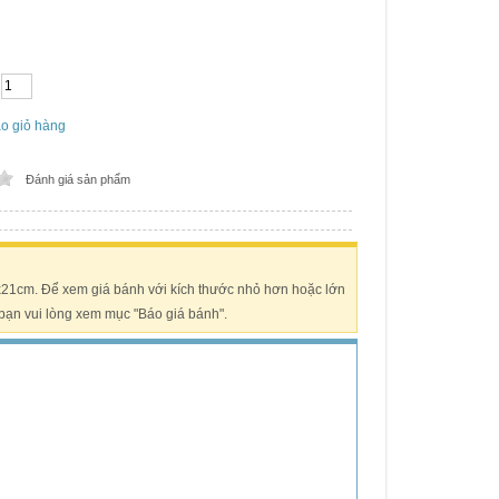
o giỏ hàng
Đánh giá sản phẩm
4x21cm. Để xem giá bánh với kích thước nhỏ hơn hoặc lớn
bạn vui lòng xem mục "Báo giá bánh".