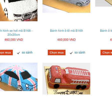
h hình xe hơi mã B168 -
Bánh hình ô tô mã B169
Bánh ô t
20x30cm
460,000 VND
460,000 VND
4
so sánh
so sánh
họn mua
Chọn mua
Chọn 
em rút tiền Mã B11341
Bánh kem ô tô Mã B06062
B
590,000 VND
890,000 VND
so sánh
so sánh
hàng
Mua hàng