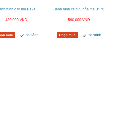
ánh hình ô tô mã B171
Bánh hình xe cứu hỏa mã B172
480,000 VND
590,000 VND
so sánh
so sánh
họn mua
Chọn mua