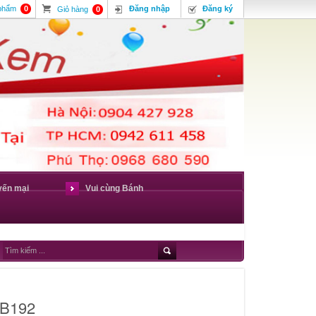
 phẩm
0
Đăng nhập
Đăng ký
Giỏ hàng
0
yến mại
Vui cùng Bánh
 B192