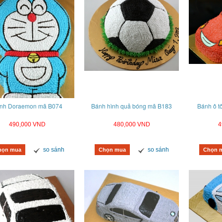
nh Doraemon mã B074
Bánh hình quả bóng mã B183
Bánh ô 
490,000 VND
480,000 VND
4
so sánh
so sánh
họn mua
Chọn mua
Chọn 