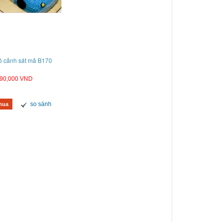
ô cảnh sát mã B170
90,000 VND
so sánh
mua
ánh kem 2 tầng hình xe hơi mã B06061
Bánh kem hộp quà mã B0605
890,000 VND
590,000 VND
so sánh
so sánh
Mua hàng
Mua hàng