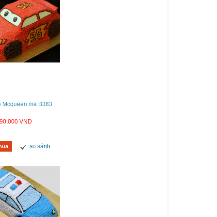
tô Mcqueen mã B383
90,000 VND
so sánh
mua