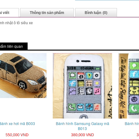
i viết
Thông tin sản phẩm
Bình luận
(0)
nh nhật ô tô siêu xe
hẩm liên quan
Bánh xe hơi mã B003
Bánh hình Samsung Galaxy mã
Bánh hì
B013
550,000 VND
380,000 VND
3