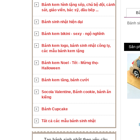
Bánh kem hình tặng sếp, chú bộ đội, cảnh
sát, giáo viên, bác sỹ, đầu bếp ...
Bà
Bánh sinh nhật hiện đại
Bánh si
Bánh kem bikini - sexy - ngộ nghĩnh
Bánh kem logo, bánh sinh nhật công ty,
Sản p
các mẫu bánh kem tặng
Bánh kem Noel - Tết - Mừng thọ-
Halloween
Bánh kem tầng, bánh cưới
Socola Valentine, Bánh cookie, bánh ăn
kiêng
Bánh Cupcake
Tất cả các mẫu bánh sinh nhật
Tạo bánh sinh nhật theo yêu cầu