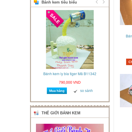
Bánh kem tiêu biểu
Bán
C
u 3d Mã B412021
Bánh kem ly bia tiger Mã B11342
Bánh k
VND
790,000 VND
so sánh
so sánh
Mua hàng
Mua 
THẾ GIỚI BÁNH KEM