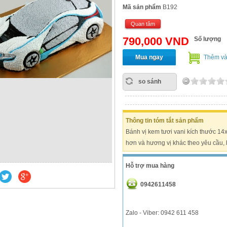
Mã sản phẩm
B192
Quan tâm
790,000 VND
Số lượng
Mua ngay
Thêm và
so sánh
Thông tin tóm tắt sản phẩm
Bánh vị kem tươi vani kích thước 1
hơn và hương vị khác theo yêu cầu, 
Hỗ trợ mua hàng
0942611458
Zalo - Viber: 0942 611 458