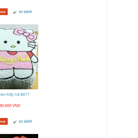
so sánh
mua
èo Kitty mã B077
90,000 VND
so sánh
mua