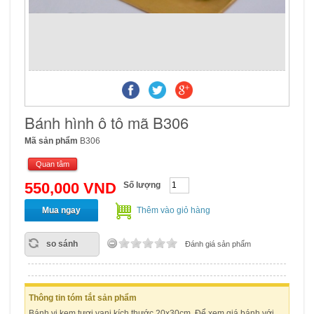
Bánh hình ô tô mã B306
Mã sản phẩm
B306
Quan tâm
550,000 VND
Số lượng
Mua ngay
Thêm vào giỏ hàng
so sánh
Đánh giá sản phẩm
Thông tin tóm tắt sản phẩm
Bánh vị kem tươi vani kích thước 20x30cm. Để xem giá bánh với