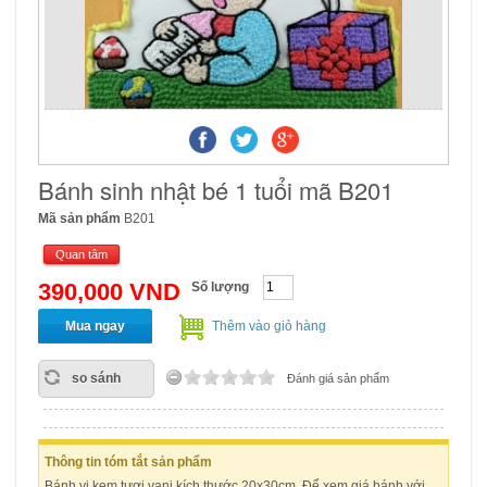
Bánh sinh nhật bé 1 tuổi mã B201
Mã sản phẩm
B201
Quan tâm
390,000 VND
Số lượng
Mua ngay
Thêm vào giỏ hàng
so sánh
Đánh giá sản phẩm
Thông tin tóm tắt sản phẩm
Bánh vị kem tươi vani kích thước 20x30cm. Để xem giá bánh với