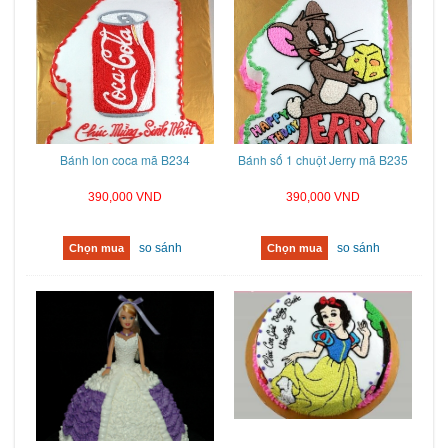
Bánh lon coca mã B234
Bánh số 1 chuột Jerry mã B235
390,000 VND
390,000 VND
so sánh
so sánh
Chọn mua
Chọn mua