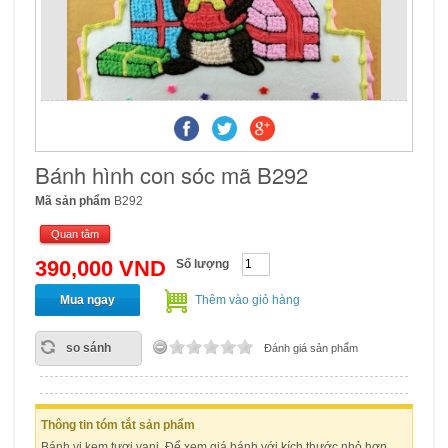
Bánh hình con sóc mã B292
Mã sản phẩm
B292
Quan tâm
390,000 VND
Số lượng
Mua ngay
Thêm vào giỏ hàng
so sánh
Đánh giá sản phẩm
Thông tin tóm tắt sản phẩm
Bánh vị kem tươi vani. Để xem giá bánh với kích thước nhỏ hơn