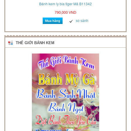
2021
Bánh kem ly bia tiger Mã B11342
790,000 VND
so sánh
Mua hàng
THẾ GIỚI BÁNH KEM