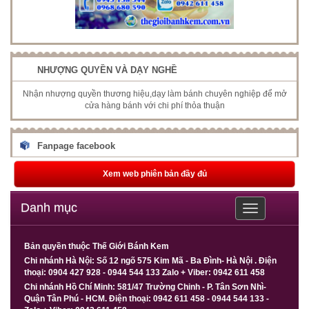
NHƯỢNG QUYỀN VÀ DẠY NGHỀ
Nhận nhượng quyền thương hiệu,dạy làm bánh chuyên nghiệp để mở
cửa hàng bánh với chi phí thỏa thuận
Fanpage facebook
Xem web phiên bản đầy đủ
Danh mục
Toggle
navigation
Bản quyền thuộc Thế Giới Bánh Kem
Chi nhánh Hà Nội: Số 12 ngõ 575 Kim Mã - Ba Đình- Hà Nội . Điện
thoại: 0904 427 928 - 0944 544 133 Zalo + Viber: 0942 611 458
Chi nhánh Hồ Chí Minh: 581/47 Trường Chinh - P. Tân Sơn Nhì-
Quận Tân Phú - HCM. Điện thoại: 0942 611 458 - 0944 544 133 -