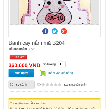
Bánh cây nấm mã B204
Mã sản phẩm
B204
Quan tâm
360,000 VND
Số lượng
Mua ngay
Thêm vào giỏ hàng
so sánh
Đánh giá sản phẩm
Thông tin tóm tắt sản phẩm
Bánh vị kem tươi vani kích thước 20x30cm. Để xem giá bánh với