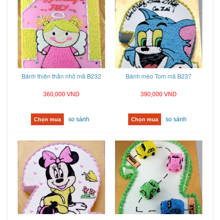
Bánh thiên thần nhỏ mã B232
Bánh mèo Tom mã B237
360,000 VND
390,000 VND
so sánh
so sánh
Chọn mua
Chọn mua